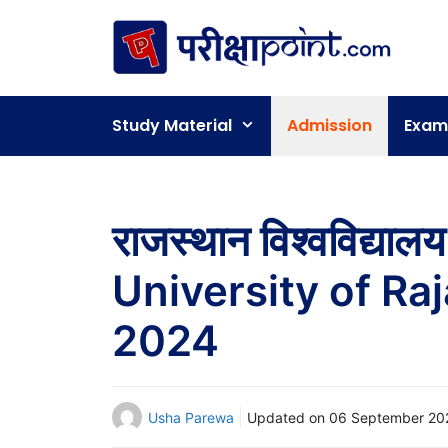
Skip
to
content
Study Material
Admission
Exam
राजस्थान विश्वविद्य
University of Ra
2024
Usha Parewa
Updated on
06 September 20