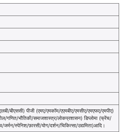
लएलबी/बीएससी) पीजी (एमए/एमकॉम/एएमबीए/एमसीए/एमएफए/एमपीए)
ू/भूगोल/गणित/भौतिकी/समाजशास्त्र/लोकप्रशासन) डिप्लोमा (फ्रेंच/
ेंच/जर्मन/स्पेनिश/फ़ारसी/योग/दर्शन/चिकित्सा/उद्यमिता)आदि।