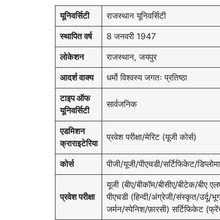
यूनिवर्सिटी
राजस्थान यूनिवर्सिटी
स्थापित वर्ष
8 जनवरी 1947
लोकेशन
राजस्थान, जयपुर
आदर्श वाक्य
धर्मो विश्वस्य जगतः प्रतिष्ठा
टाइप ऑफ
सार्वजनिक
यूनिवर्सिटी
एडमिशन
प्रवेश परीक्षा/मेरिट (यूजी कोर्स)
क्राराइटेरिया
कोर्स
पीजी/यूजी/पीएचडी/सर्टिफिकेट/डिप्लोमा
यूजी (बीए/बीकॉम/बीसीए/बीटेक/बीए ए
प्रवेश परीक्षा
पीएचडी (हिन्दी/अंग्रेजी/संस्कृत/उर्द
जर्मन/स्पेनिश/फ़ारसी) सर्टिफिकेट (फ्र