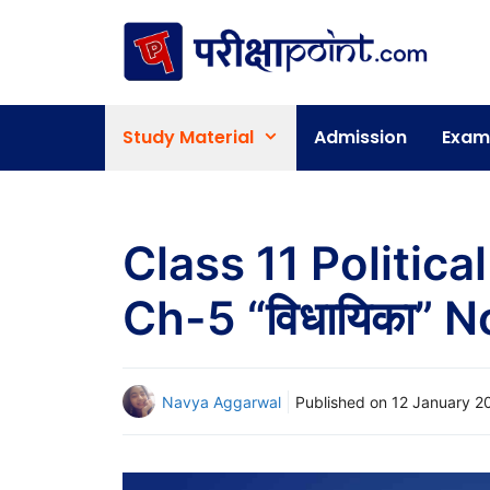
Skip
to
content
Study Material
Admission
Exam
Class 11 Politic
Ch-5 “विधायिका” N
Navya Aggarwal
Published on
12 January 2