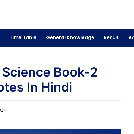
Time Table
General Knowledge
Result
Ad
al Science Book-2
otes In Hindi
024