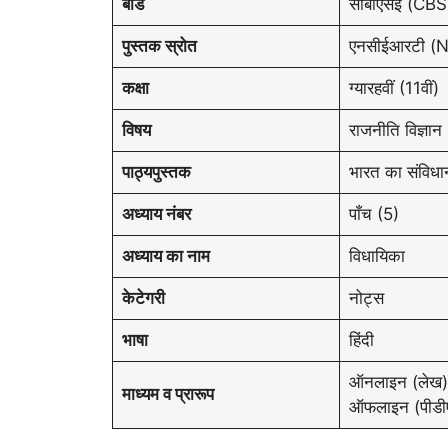
बोर्ड
सीबीएसई (CBS
पुस्तक स्रोत
एनसीईआरटी (
कक्षा
ग्यारहवीं (11वीं)
विषय
राजनीति विज्ञान
पाठ्यपुस्तक
भारत का संविधान
अध्याय नंबर
पाँच (5)
अध्याय का नाम
विधायिका
केटेगरी
नोट्स
भाषा
हिंदी
ऑनलाइन (लेख)
माध्यम व प्रारूप
ऑफलाइन (पीडी