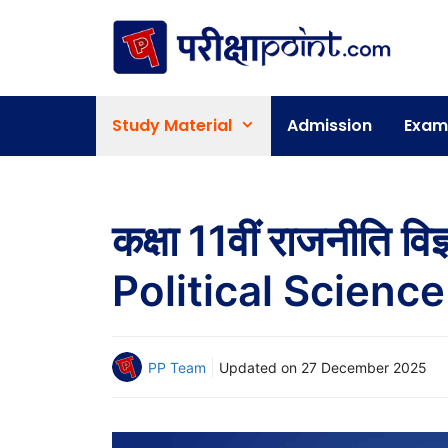
Skip
to
content
Study Material
Admission
Exam
कक्षा 11वीं राजनीति व
Political Science
PP Team
Updated on
27 December 2025