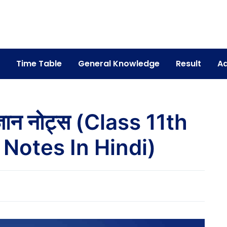
Time Table
General Knowledge
Result
Ad
िज्ञान नोट्स (Class 11th
 Notes In Hindi)