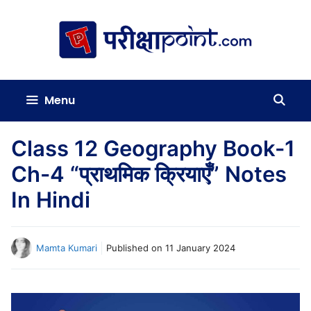
Skip
to
content
Menu
Class 12 Geography Book-1
Ch-4 “प्राथमिक क्रियाएँ” Notes
In Hindi
Mamta Kumari
Published on
11 January 2024