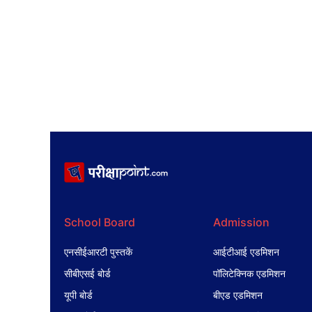
School Board
Admission
एनसीईआरटी पुस्तकें
आईटीआई एडमिशन
सीबीएसई बोर्ड
पॉलिटेक्निक एडमिशन
यूपी बोर्ड
बीएड एडमिशन