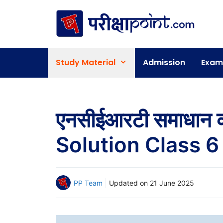
Skip
to
content
Study Material
Admission
Exam
एनसीईआरटी समाधान 
Solution Class 6
PP Team
Updated on
21 June 2025