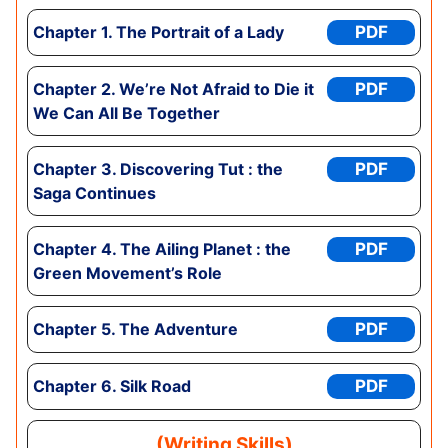
Chapter
1. The Portrait of a Lady
PDF
Chapter
2. We’re Not Afraid to Die it
PDF
We Can All Be Together
Chapter 3
. Discovering Tut : the
PDF
Saga Continues
Chapter
4. The Ailing Planet : the
PDF
Green Movement’s Role
Chapter
5. The Adventure
PDF
Chapter
6. Silk Road
PDF
(Writing Skills)