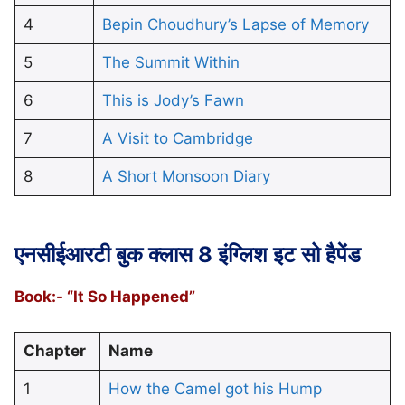
4
Bepin Choudhury’s Lapse of Memory
5
The Summit Within
6
This is Jody’s Fawn
7
A Visit to Cambridge
8
A Short Monsoon Diary
एनसीईआरटी बुक क्लास 8 इंग्लिश
इट सो हैपेंड
Book:- “It So Happened”
Chapter
Name
1
How the Camel got his Hump