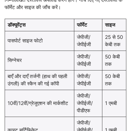
निम्नलिखित दस्तावेज अपलोड करने होंगे। नीचे दिए गए दस्तावेजों के
फॉर्मेट और साइज की जाँच करें।
डॉक्यूमेंट्स
फॉर्मेट
साइज
जेपीजी/
25 से 50
पासपोर्ट साइज फोटो
जेपीईजी
केबी तक
जेपीजी/
50 केबी
सिग्नेचर
जेपीईजी
तक
बाएँ और दाएँ तर्जनी (हाथ की पहली
जेपीजी/
50 केबी
उंगली) की स्कैन की गई कॉपी
जेपीईजी
तक
जेपीजी/
10वीं/12वीं/ग्रेजुएशन की मार्कशीट
जेपीईजी/
1 एमबी
पीडीएफ
जेपीजी/
कास्ट सर्टिफिकेट
जेपीईजी/
1 एमबी