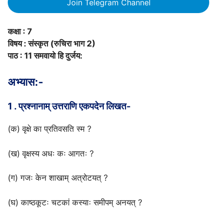
Join Telegram Channel
कक्षा : 7
विषय : संस्कृत (रुचिरा भाग 2)
पाठ : 11 समवायो हि दुर्जय:
अभ्यास:-
1 . प्रश्नानाम् उत्तराणि एकपदेन लिखत-
(क) वृक्षे का प्रतिवसति स्म ?
(ख) वृक्षस्य अधः कः आगतः ?
(ग) गजः केन शाखाम् अत्रोटयत् ?
(घ) काष्ठकूटः चटकां कस्याः समीपम् अनयत् ?