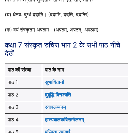
(घ) धेनवः दुग्धं
ददाति
। (ददाति, ददति, ददन्ति)
(ङ) वयं संस्कृतम्
अपठाम
। (अपठम्, अपठन्, अपठाम)
कक्षा 7 संस्कृत रुचिरा भाग 2 के सभी पाठ नीचे
देखें
पाठ की संख्या
पाठ के नाम
पाठ 1
सुभाषितानी
पाठ 2
दुर्बुद्धि विनश्यति
पाठ 3
स्वावलम्बनम्
पाठ 4
हास्यबालकविसम्मेलनम्
पाठ 5
पण्डिता रमाबाई