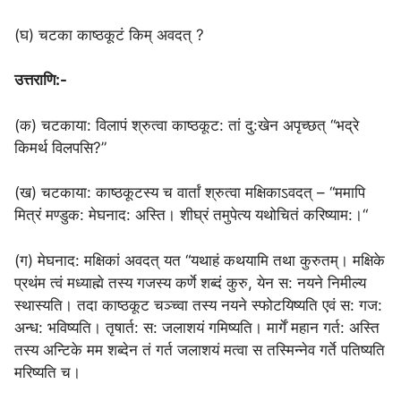
(घ) चटका काष्ठकूटं किम् अवदत् ?
उत्तराणि:-
(क) चटकाया: विलापं श्रुत्वा काष्ठकूट: तां दु:खेन अपृच्छत्‌ “भद्रे
किमर्थ विलपसि?”
(ख) चटकाया: काष्ठकूटस्य च वार्तां श्रुत्वा मक्षिकाऽवदत् – “ममापि
मित्रं मण्डुक: मेघनाद: अस्ति। शीघ्रं तमुपेत्य यथोचितं करिष्याम:।“
(ग) मेघनाद: मक्षिकां अवदत्‌ यत “यथाहं कथयामि तथा कुरुतम्। मक्षिके
प्रथंम त्वं मध्याह्मे तस्य गजस्य कर्णे शब्दं कुरु, येन स: नयने निमील्य
स्थास्यति। तदा काष्ठकूट चञ्च्वा तस्य नयने स्फोटयिष्यति एवं स: गज:
अन्ध: भविष्यति। तृषार्त: स: जलाशयं गमिष्यति। मार्गें महान गर्त: अस्ति
तस्य अन्टिके मम शब्देन तं गर्त जलाशयं मत्वा स तस्मिन्नेव गर्ते पतिष्यति
मरिष्यति च।