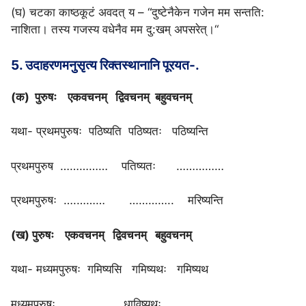
(घ) चटका काष्ठकूटं अवदत्‌ य – “दुष्टेनैकेन गजेन मम सन्तति:
नाशिता। तस्य गजस्य वधेनैव मम दु:खम् अपसरेत्।“
5. उदाहरणमनुसृत्य रिक्तस्थानानि पूरयत-.
(क) पुरुषः एकवचनम् द्विवचनम् बहुवचनम्
यथा- प्रथमपुरुषः पठिष्यति पठिष्यतः पठिष्यन्ति
प्रथमपुरुष …………… पतिष्यतः ……………
प्रथमपुरुषः ….……… ………….. मरिष्यन्ति
(ख) पुरुषः एकवचनम् द्विवचनम् बहुवचनम्
यथा- मध्यमपुरुषः गमिष्यसि गमिष्यथः गमिष्यथ
मध्यमपुरुषः …………… धाविष्यथः ……………