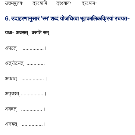
उत्तमपुरुषः द्रक्ष्यामि द्रक्ष्यावः द्रक्ष्यामः
6. उदाहरणानुसारं ‘स्म’ शब्दं योजचित्वा भूतकालिकक्रियां रचयत-
यथा- अवसत्
वसति सम्
अपठत् ……………।
अत्रोटयत् ‌………….।
अपतत् …………….।
अपृच्छत् …………….।
अवदत् ……………।
अनयत् ……………।