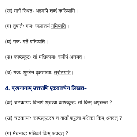
(ख) मार्गे स्थितः अहमपि शब्दं
करिष्यामि
।
(ग) तृषार्तः गजः जलाशयं
गमिष्यति
।
(घ) गजः गर्ते
पतिष्यति
।
(ङ) काष्ठकूटः तां मक्षिकायाः समीपं
अनयत्
।
(च) गजः शुण्डेन वृक्षशाखाः
त्रोटयति
।
4. प्रश्नानाम् उत्तराणि एकवाक्येन लिखत-
(क) चटकायाः विलापं श्रुत्वा काष्ठकूटः तां किम् अपृच्छत ?
(ख) चटकायाः काष्ठकूटस्य च वार्तां श्रृत्वा मक्षिका किम् अवदत् ?
(ग) मेघनादः मक्षिकां किम् अवदत् ?