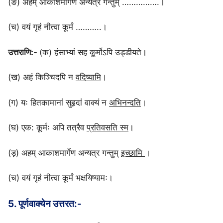
(ङ) अहम् आकाशमार्गेण अन्यत्र गन्तुम् …………….।
(च) वयं गृहं नीत्वा कूर्मं ………..।
उत्तराणि:-
(क) हंसाभ्यां सह कूर्मोऽपि
उड्डीयते
।
(ख) अहं किञ्चिदपि न
वदिष्यामि
।
(ग) यः हितकामानां सुहृदां वाक्यं न
अभिनन्दति
।
(घ) एक: कूर्मः अपि तत्रैव
प्रतिवसति स्म
।
(ड़) अहम् आकाशमार्गेण अन्यत्र गन्तुम्
इच्छामि
।
(च) वयं गृहं नीत्वा कूर्मं भक्षयिष्यामः।
5. पूर्णवाक्येन उत्तरत:-