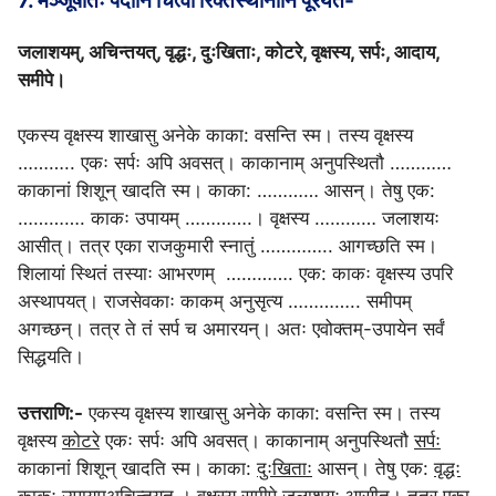
7. मञ्जूषातः पदानि चित्वा रिक्तस्थानानि पूरयत-
जलाशयम्, अचिन्तयत्, वृद्धः, दुःखिताः, कोटरे, वृक्षस्य, सर्पः, आदाय,
समीपे।
एकस्य वृक्षस्य शाखासु अनेके काका: वसन्ति स्म। तस्य वृक्षस्य
……….. एकः सर्पः अपि अवसत्। काकानाम् अनुपस्थितौ …………
काकानां शिशून् खादति स्म। काका: ………… आसन्। तेषु एक:
…………. काकः उपायम् ………….। वृक्षस्य ………… जलाशयः
आसीत्। तत्र एका राजकुमारी स्नातुं ………….. आगच्छति स्म।
शिलायां स्थितं तस्याः आभरणम् …………. एक: काकः वृक्षस्य उपरि
अस्थापयत्। राजसेवकाः काकम् अनुसृत्य ………….. समीपम्
अगच्छन्। तत्र ते तं सर्प च अमारयन्। अतः एवोक्तम्-उपायेन सर्वं
सिद्धयति।
उत्तराणि:-
एकस्य वृक्षस्य शाखासु अनेके काका: वसन्ति स्म। तस्य
वृक्षस्य
कोटरे
एकः सर्पः अपि अवसत्। काकानाम् अनुपस्थितौ
सर्पः
काकानां शिशून् खादति स्म। काका:
दुःखिताः
आसन्। तेषु एक:
वृद्धः
काकः उपायम्अ
चिन्तयत्
। वृक्षस्य
समीपे
जलाशयः आसीत्। तत्र एका