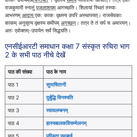
राजकुमारी स्नातुं
पजलाशयम्
आगच्छति। शिलायां स्थितं तस्याः
आभरणम्
आदाय
एक: काकः वृक्षस्य उपरि अस्थापयत्। राजसेवकाः
काकम् अनुसृत्य वृक्षस्य समीपम्
अगच्छन्
। तत्र ते तं सर्प च अमारयन्।
अतः एवोक्तम्-उपायेन सर्वं सिद्धयति।
एनसीईआरटी समाधान कक्षा 7 संस्कृत रुचिरा भाग
2 के सभी पाठ नीचे देखें
पाठ की संख्या
पाठ के नाम
पाठ 1
सुभाषितानी
पाठ 2
दुर्बुद्धि विनश्यति
पाठ 3
स्वावलम्बनम्
पाठ 4
हास्यबालकविसम्मेलनम्
पाठ 5
पण्डिता रमाबाई