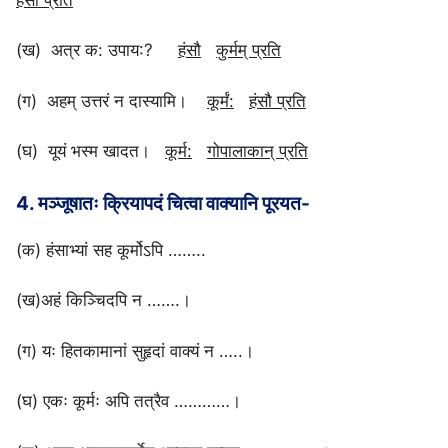
(ख) अत्र क: उपाय:?
हंसौ
कुर्मम् प्रति
(ग) अहम्‌ उत्तरं न दास्यामि।
कूर्मं:
हंसौ प्रति
(घ) यूयं भस्म खादत।
कूर्म:
गोपालाकान् प्रति
4. मञ्जूषातः क्रियापदं चित्वा वाक्यानि पूरयत-
(क) हंसाभ्यां सह कूर्मोऽपि ……..
(ख)अहं किञ्चिदपि न …….।
(ग) यः हितकामानां सुहृदां वाक्यं न …..।
(घ) एकः कूर्मः अपि तत्रैव …………।