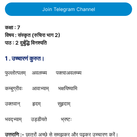
Join Telegram Channel
कक्षा : 7
विषय : संस्कृत (रुचिरा भाग 2)
पाठ : 2 दुर्बुद्धि विनश्यति
1 . उच्चारणं कुरुत।
फुल्लोत्पलम् अवलम्ब्य पक्त्वाअवलम्ब्य
कम्बुग्रीवः आवाभ्याम् भक्षयिष्यामि
उक्तवान् हृदम् सुहृदाम्
भवद्भ्याम् उड्डीयते भ्रष्टः
उत्तराणि :-
छात्रों अच्छे से समझकर और पढ़कर उच्चारण करें।