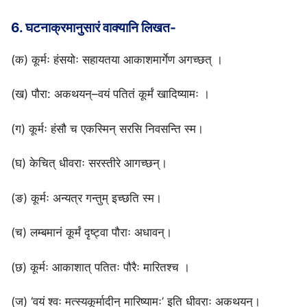
6. घटनाक्रमानुसारं वाक्यानि लिखत-
(क) कूर्मः हंसयोः सहायतया आकाशमार्गेण अगच्छत् ।
(ख) पौरा: अकथयन्–वयं पतितं कूर्मं खादिष्यामः ।
(ग) कूर्मः हंसौ च एकस्मिन् सरसि निवसन्ति स्म।
(घ) केचित् धीवराः सरस्तीरे आगच्छन्।
(ङ) कूर्मः अन्यत्र गन्तुम् इच्छति स्म।
(च) लम्बमानं कूर्मं दृष्ट्वा पौराः अधावन्।
(छ) कूर्मः आकाशात् पतितः पौरैः मारितश्च ।
(ज) ‘वयं श्वः मत्स्यकूर्मादीन् मारिष्यामः’ इति धीवराः अकथयन्।