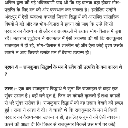
असित द्वारा की गई भविष्‍यवाणी याद थी कि यह बालक बड़ा होकर मोक्ष-
प्राप्ति के लिए वन की ओर प्रस्‍थान कर सकता है। इसीलिए उन्‍होंने
अंत:पुर में ऐसी व्‍यवस्‍था करवाई जिससे सिद्धार्थ की आस‍क्‍त‍ि सांसारिक
विषयों में बढ़े और वह भोग-विलास में इतना खो जाए कि उन्हें किसी
प्रकार का वैराग्‍य न हो और वह राजमहलों में रहकर भोग-विलास में डूबा
रहें। महाराज शुद्धोदन ने राजमहल में ऐसी व्‍यवस्‍था की थी कि राजकुमार
राजमहल में ही रहे, भोग-विलास में तल्‍लीन रहे और ऐसा कोई दृश्‍य उसके
सामने न आए जिससे उसके मन में वैराग्‍य उत्‍पन्‍न हो।
प्रश्न 4 – राजकुमार सिद्धार्थ के मन में संवेग की उत्पत्ति के क्या कारण थे
?
उत्तर :-
एक बार राजकुमार सिद्धार्थ ने सुना कि राजमहल से बाहर एक
सुंदर उद्यान है। वहाँ घने वृक्ष हैं, जिन पर कोयलें कूकती हैं तथा कमलों
से भरे सुंदर सरोवर हैं। राजकुमार सिद्धार्थ को वह उद्यान देखने की इच्‍छा
हुई। राजा ने आज्ञा दे दी। वे चाहते थे कि राजकुमार के मन में किसी
प्रकार का वैराग्‍य-भाव उत्‍पन्‍न न हो, इसलिए अनुचरों को ऐसी व्‍यवस्‍था
करने की आज्ञा दी कि जिधर से राजकुमार निकलें उस मार्ग पर कोई