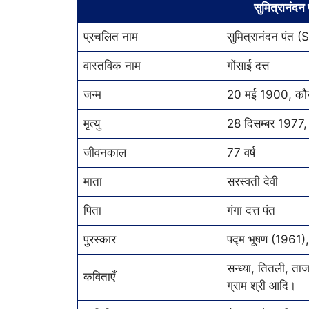
सुमित्रानंदन 
प्रचलित नाम
सुमित्रानंदन पं
वास्तविक नाम
गोंसाई दत्त
जन्म
20 मई 1900, कौसा
मृत्यु
28 दिसम्बर 1977, प
जीवनकाल
77 वर्ष
माता
सरस्वती देवी
पिता
गंगा दत्त पंत
पुरस्कार
पद्म भूषण (1961),
सन्ध्या, तितली, ताज
कविताएँ
ग्राम श्री आदि।