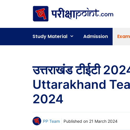
Skip
to
content
Study Material
Admission
Exam
उत्तराखंड टीईटी 2
Uttarakhand Teac
2024
PP Team
Published on
21 March 2024