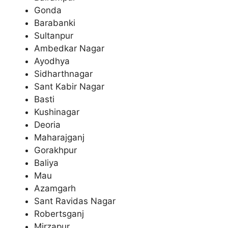
Gonda
Barabanki
Sultanpur
Ambedkar Nagar
Ayodhya
Sidharthnagar
Sant Kabir Nagar
Basti
Kushinagar
Deoria
Maharajganj
Gorakhpur
Baliya
Mau
Azamgarh
Sant Ravidas Nagar
Robertsganj
Mirzapur