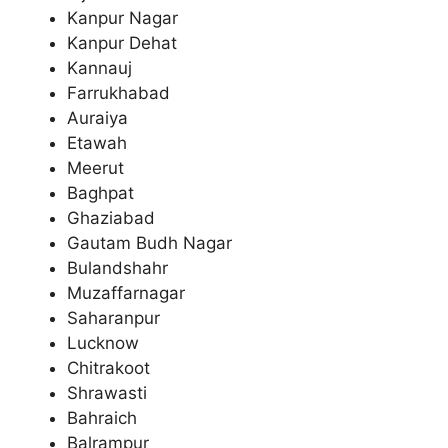
Kanpur Nagar
Kanpur Dehat
Kannauj
Farrukhabad
Auraiya
Etawah
Meerut
Baghpat
Ghaziabad
Gautam Budh Nagar
Bulandshahr
Muzaffarnagar
Saharanpur
Lucknow
Chitrakoot
Shrawasti
Bahraich
Balrampur