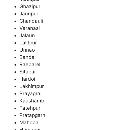
Ghazipur
Jaunpur
Chandauli
Varanasi
Jalaun
Lalitpur
Unnao
Banda
Raebareli
Sitapur
Hardoi
Lakhimpur
Prayagraj
Kaushambi
Fatehpur
Pratapgarh
Mahoba
Hamirpur