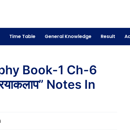
Time Table
General Knowledge
Result
Ad
phy Book-1 Ch-6
्रियाकलाप” Notes In
4