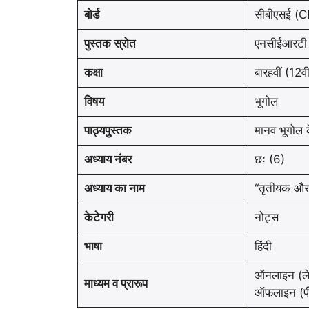
बोर्ड
सीबीएसई (
पुस्तक स्रोत
एनसीईआरटी
कक्षा
बारहवीं (12वी
विषय
भूगोल
पाठ्यपुस्तक
मानव भूगोल के
अध्याय नंबर
छः (6)
अध्याय का नाम
“तृतीयक और 
केटेगरी
नोट्स
भाषा
हिंदी
ऑनलाइन (ल
माध्यम व प्रारूप
ऑफलाइन (प