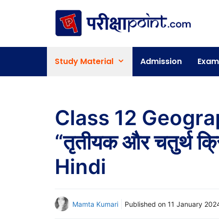
Skip
to
content
Study Material
Admission
Exam
Class 12 Geogra
“तृतीयक और चतुर्थ क
Hindi
Mamta Kumari
Published on
11 January 202