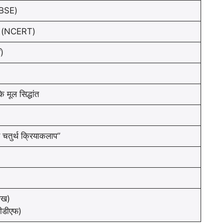
CBSE)
 (NCERT)
ं)
 मूल सिद्धांत
चतुर्थ क्रियाकलाप”
ेख)
ीडीएफ)