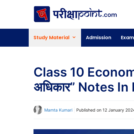
Skip
to
content
Study Material
Admission
Exam
Class 10 Economi
अधिकार” Notes In 
Mamta Kumari
Published on
12 January 202