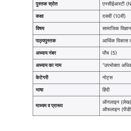
पुस्तक स्रोत
एनसीईआरटी (
कक्षा
दसवीं (10वीं)
विषय
सामाजिक विज्ञा
पाठ्यपुस्तक
आर्थिक विकास क
अध्याय नंबर
पाँच (5)
अध्याय का नाम
“उपभोक्ता अधि
केटेगरी
नोट्स
भाषा
हिंदी
ऑनलाइन (लेख
माध्यम व प्रारूप
ऑफलाइन (पीडी