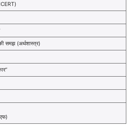
NCERT)
न
ी समझ (अर्थशास्त्र)
कार”
)
एफ)