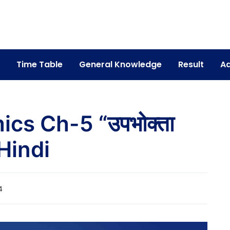
Time Table
General Knowledge
Result
Ad
cs Ch-5 “उपभोक्ता
Hindi
4