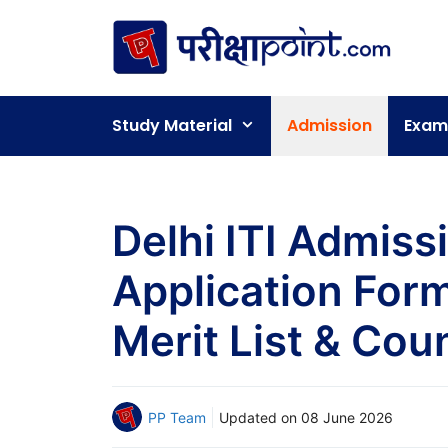
Skip
to
content
Study Material
Admission
Exam
Delhi ITI Admiss
Application Form,
Merit List & Cou
PP Team
Updated on
08 June 2026