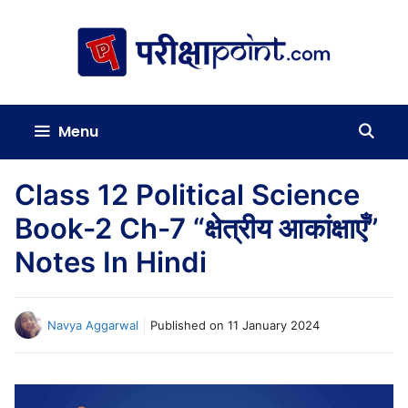
Skip
to
content
Menu
Class 12 Political Science
Book-2 Ch-7 “क्षेत्रीय आकांक्षाएँ”
Notes In Hindi
Navya Aggarwal
Published on
11 January 2024