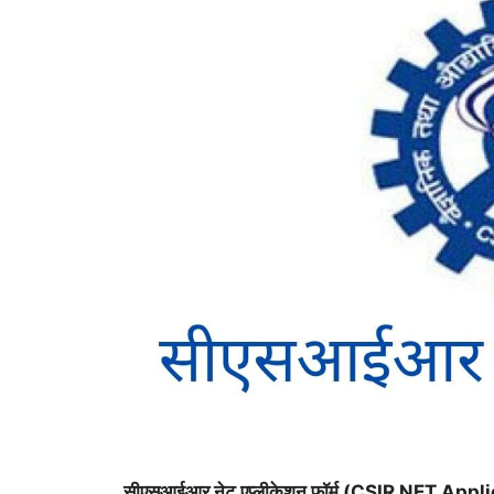
सीएसआईआर नेट एप्लीकेशन फॉर्म (CSIR NET App