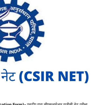
lication Form)-
एनटीए द्वारा सीएसआईआर यूजीसी नेट परीक्षा