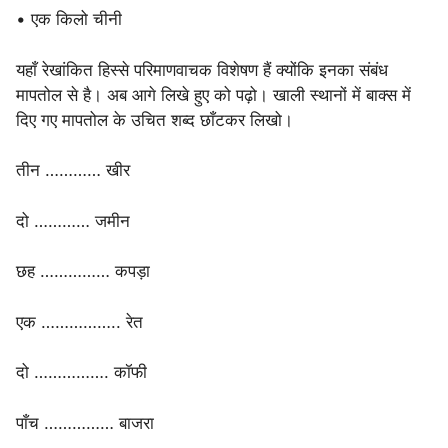
• एक किलो चीनी
यहाँ रेखांकित हिस्से परिमाणवाचक विशेषण हैं क्योंकि इनका संबंध
मापतोल से है। अब आगे लिखे हुए को पढ़ो। खाली स्थानों में बाक्स में
दिए गए मापतोल के उचित शब्द छाँटकर लिखो।
तीन ………… खीर
दो ………… जमीन
छह …………… कपड़ा
एक …………….. रेत
दो ……………. कॉफी
पाँच …………… बाजरा