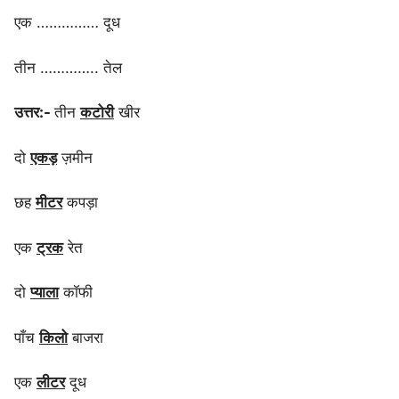
एक …………… दूध
तीन ………….. तेल
उत्तर:-
तीन
कटोरी
खीर
दो
एकड़
ज़मीन
छह
मीटर
कपड़ा
एक
ट्रक
रेत
दो
प्याला
कॉफी
पाँच
किलो
बाजरा
एक
लीटर
दूध