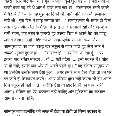
चेहरा , सिर अँट गया था। मुंह के भीतर धूल घुस गई थी। मेरी कक्षा में
बाकी बच्चें पढ़ रहे थे और मैं झाड़ू लगा रहा था। हेडमास्टर अपने कमरे
में बैठे थे लेकिन निगाह मुझ पर टिकी थी, पानी पीने तक की इजाजत
नहीं थी। पूरा दिन मैं झाडू लगाता रहा। “ ओमप्रकाश से अगले दो दिनों
तक स्कूल और खेल के मैदान में झाडू लगवाई जाती रही और यह क्रम
तभी रुका, जब उधर से गुजरते हुए उसके पिता ने अपने बेटे को झाडू
लगाते देखा। उन्होंने शिक्षकों का साहसपूर्वक सामना किया और
ओमप्रकाश का हाथ पकड़ कर स्कूल से बाहर जाते हुए ऊँचे स्वर में
सबको सुनाते हुए कहा …. “ मास्टर हो … इसलिए जा रहा हूँ … पर
इतना याद रखिए मास्टर … यो … यहीं पढेगा …. इसी मदरसे में। और
यो ही नहीं, इसके बाद और भी आवंगे पढ़ने कू। “ वह दलित समुदाय से
था इसलिए उसके साथ ऐसा हुआ। अगर हमारे साथ ऐसा होता तो हम घर
पर जाते ही शिकायत करते। अगर परिवार कुछ नहीं करता तो हम अगले
दिन स्कूल ही नहीं जाते। क्योंकि ऐसा व्यवहार किसी को पसंद नहीं
आता। लेकिन हमें ऐसे घबराना नहीं चाहिए और मुश्किलों का डटकर
सामना करना चाहिए।
ओमप्रकाश वाल्मीकि की जगह मैं होता या होती तो निम्न प्रकार के