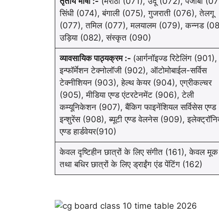
तृतीय भाषा :-
(मराठी (071), उर्दू (072), पंजाबी (0
सिंधी (074), बंगाली (075), गुजराती (076), तेलगू
(077), तमिल (077), मलयालम (079), कन्नड (08
उड़िया (082), संस्कृत (090)
व्यावसायिक पाठ्यक्रम :-
(आर्गनॉइज्ड रिटेलिंग (901),
इन्फॉर्मेशन टेक्नोलॉजी (902), ऑटोमोबाईल-सर्विस
टेक्नीशियन (903), हेल्थ केयर (904), एग्रीकल्चर
(905), मीडिया एण्ड एंटरटेनमेंट (906), टेली
कम्यूनिकेशन (907), बैंकिग फाइनेंशियल सर्विसेस एण्ड
इन्शुरेंस (908), ब्यूटी एण्ड वेलनेस (909), इलेक्ट्रॉनि
एण्ड हार्डवेयर(910)
केवल दृष्टिहीन छात्रों के लिए संगीत (161), केवल मूक
तथा बधिर छात्रों के लिए ड्राईंग एंड पेंटिंग (162)