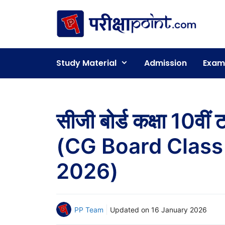
Skip
to
content
Study Material
Admission
Exam
सीजी बोर्ड कक्षा 10वी
(CG Board Class
2026)
PP Team
Updated on
16 January 2026