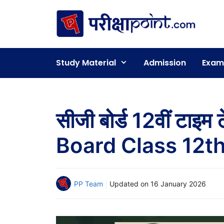
Skip
to
content
Study Material
Admission
Exam
सीजी बोर्ड 12वीं टा
Board Class 12t
PP Team
Updated on
16 January 2026