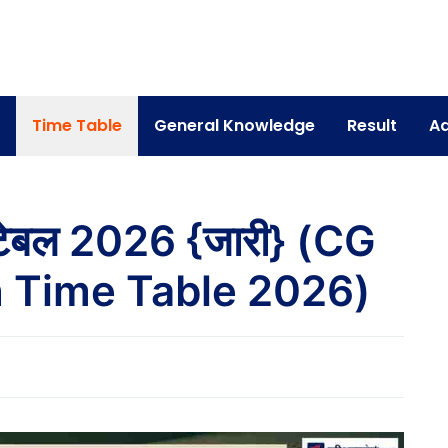
Time Table
General Knowledge
Result
Ad
इम टेबल 2026 {जारी} (CG
h Time Table 2026)