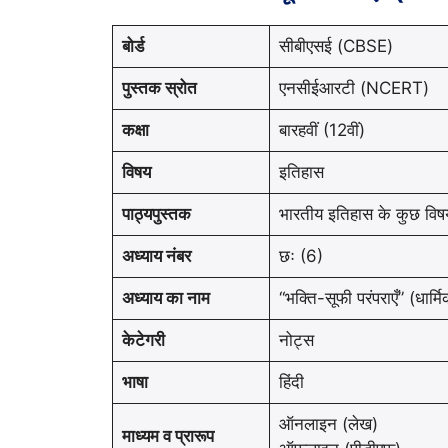
बोर्ड
सीबीएसई (CBSE)
पुस्तक स्रोत
एनसीईआरटी (NCERT)
कक्षा
बारहवीं (12वीं)
विषय
इतिहास
पाठ्यपुस्तक
भारतीय इतिहास के कुछ वि
अध्याय नंबर
छः (6)
अध्याय का नाम
“भक्ति-सूफी परंपराएँ” (धार्मि
केटेगरी
नोट्स
भाषा
हिंदी
ऑनलाइन (लेख)
माध्यम व प्रारूप