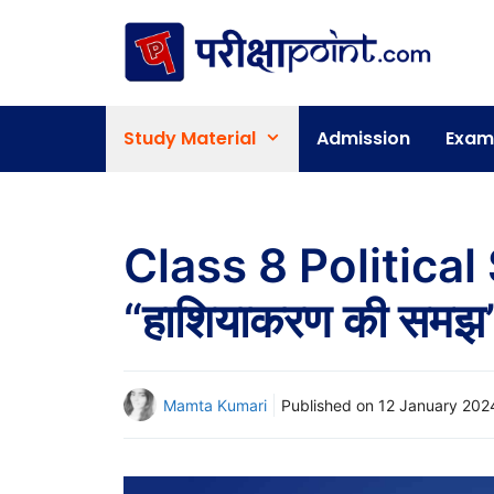
Skip
to
content
Study Material
Admission
Exam
Class 8 Politica
“हाशियाकरण की समझ
Mamta Kumari
Published on
12 January 202