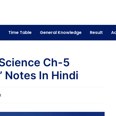
Time Table
General Knowledge
Result
Ad
l Science Ch-5
” Notes In Hindi
4