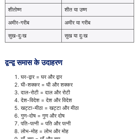
शीतोष्ण
शीत या उष्ण
अमीर-गरीब
अमीर या गरीब
सुख-दुःख
सुख या दुःख
द्वन्द्व समास के उदाहरण
घर-द्वार = घर और द्वार
घी-शक्कर = घी और शक्कर
दाल-रोटी = दाल और रोटी
देश-विदेश = देश और विदेश
खट्टा-मीठा = खट्टा और मीठा
गुण-दोष = गुण और दोष
पति-पत्नी = पति और पत्नी
लोभ-मोह = लोभ और मोह