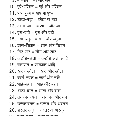
माँ-बाप = माँ और बाप
पूर्व-पश्चिम = पूर्व और पश्चिम
पाप-पुण्य = पाप या पुण्य
छोटा-बड़ा = छोटा या बड़ा
आना-जाना = आना और जाना
दूध-दही = दूध और दही
गंगा-यमुना = गंगा और यमुना
ज्ञान-विज्ञान = ज्ञान और विज्ञान
तिर-सठ = तीन और साठ
कटोरा-लत्ता = कटोरा लत्ता आदि
सागपात = सागपात आदि
खरा- खोटा = खरा और खोटा
स्वर्ग-नरक = स्वर्ग और नर्क
भाई-बहन = भाई और बहन
आटा-दाल = आटा और दाल
तन-मन-धन = तन मन और धन
उन्नतावनत = उन्नत और अवनत
शस्त्रास्त्र = शस्त्र या अस्त्र