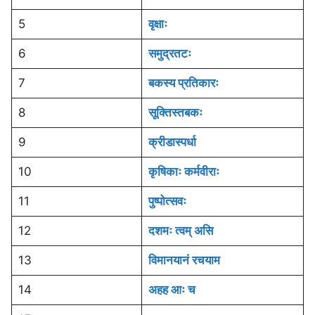
5
वृक्षाः
6
समुद्रतटः
7
बकस्य प्रतिकारः
8
सूक्तिस्तबकः
9
क्रीडास्पर्धा
10
कृषिकाः कर्मवीराः
11
पुष्पोत्सवः
12
दशमः त्वम् असि
13
विमानयानं रचयाम
14
अहह आः च