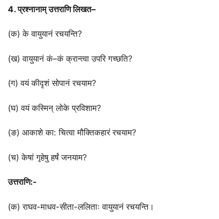
4. प्रश्नानाम् उत्तराणि लिखत–
(क) के वायुयानं रचयन्ति?
(ख) वायुयानं कं–कं क्रान्त्वा उपरि गच्छति?
(ग) वयं कीदृशं सोपानं रचयाम?
(घ) वयं कस्मिन् लोके प्रविशाम?
(ङ) आकाशे का: चित्वा मौक्तिकहारं रचयाम?
(च) केषां गृहेषु हर्षं जनयाम?
उत्तराणि:-
(क) राघव-माधव-सीता-ललिताः वायुयानं रचयन्ति।