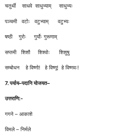
चतुर्थी साधवे साधुभ्याम् साधुभ्यः
पञ्चमी वटोः वटुभ्याम् वटुभ्यः
षष्ठी गुरोः गुर्योः गुरूणाम्
सप्तमी शिशौ शिश्वोः शिशुषु
सम्बोधन हे विष्णो! हे विष्णू! हे विष्णवः!
7. पर्याय–पदानि योजयत–
उत्तराणि:-
गगने – आकाशे
विमले – निर्मले