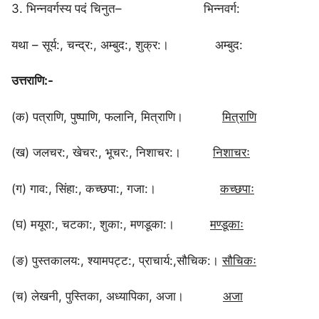
3. भिन्नवर्गस्य पदं चिनुत– भिन्नवर्ग:
यथा – सूर्य:, चन्द्र:, अम्बुद:, शुक्र:। अम्बुद:
उत्तराणि:-
(क) पत्राणि, पुष्पाणि, फलानि, मित्राणि।
मित्राणि
(ख) जलचर:, खेचर:, भूचर:, निशाचर:।
निशाचरः
(ग) गाव:, सिंहा:, कच्छपा:, गजा:।
कच्छपाः
(घ) मयूरा:, चटका:, शुका:, मणडूका:।
मण्डूकाः
(ङ) पुस्तकालय:, श्यामपट्ट:, प्राचार्य:,सौचिक:।
सौचिकः
(च) लेखनी, पुस्तिका, अध्यापिका, अजा।
अजा