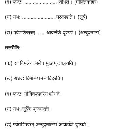
(ग) कण्ठ: ………………….. शोभते। (मौक्तिकहार)
(घ) नभ: ………………….. प्रकाशते। (सूर्य)
(ङ) पर्वतशिखरम् …….आकर्षकं दृश्यते। (अम्बुदमाला)
उत्तरीणि:-
(क) सा विमलेन जलेन मुखं प्रक्षालयति।
(ख) राघवः विमानयानेन विहरति।
(ग) कण्ठः मौक्तिकहारेण शोभते।
(घ) नभः सूर्येण प्रकाशते।
(ड़) पर्वतशिखरम् अम्बुदमालया आकर्षकं दृश्यते।