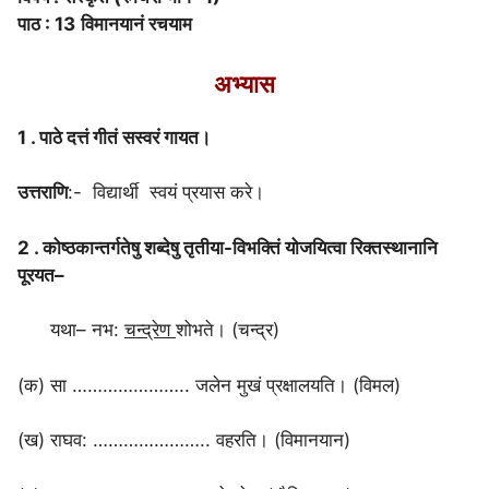
पाठ : 13
विमानयानं रचयाम
अभ्यास
1 . पाठे दत्तं गीतं सस्वरं गायत।
उत्तराणि
:- विद्यार्थी स्वयं प्रयास करे।
2 . कोष्ठकान्तर्गतेषु शब्देषु तृतीया-विभक्तिं योजयित्वा रिक्तस्थानानि
पूरयत–
यथा– नभ:
चन्द्रेण
शोभते। (चन्द्र)
(क) सा ………………….. जलेन मुखं प्रक्षालयति। (विमल)
(ख) राघव: ………………….. वहरति। (विमानयान)