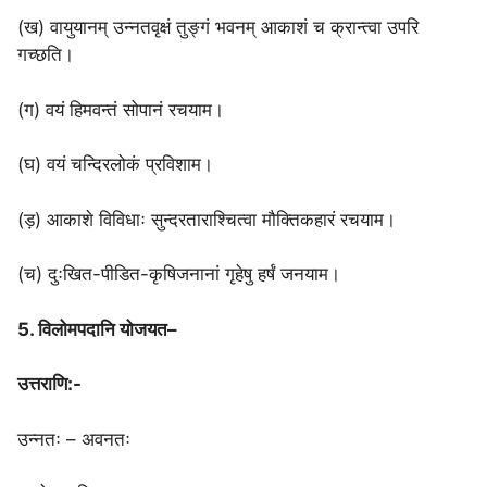
(ख) वायुयानम् उन्नतवृक्षं तुङ्गं भवनम् आकाशं च क्रान्त्वा उपरि
गच्छति।
(ग) वयं हिमवन्तं सोपानं रचयाम।
(घ) वयं चन्दिरलोकं प्रविशाम।
(ड़) आकाशे विविधाः सुन्दरताराश्चित्वा मौक्तिकहारं रचयाम।
(च) दुःखित-पीडित-कृषिजनानां गृहेषु हर्षं जनयाम।
5. विलोमपदानि योजयत–
उत्तराणि:-
उन्नतः – अवनतः