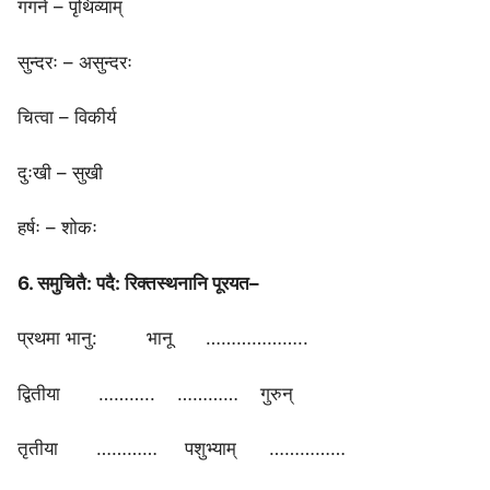
गगने – पृथिव्याम्
सुन्दरः – असुन्दरः
चित्वा – विकीर्य
दुःखी – सुखी
हर्षः – शोकः
6. समुचितै: पदै: रिक्तस्थनानि पूरयत–
प्रथमा भानु: भानू ………………..
द्वितीया ……….. ………… गुरुन्
तृतीया ………… पशुभ्याम् ……………