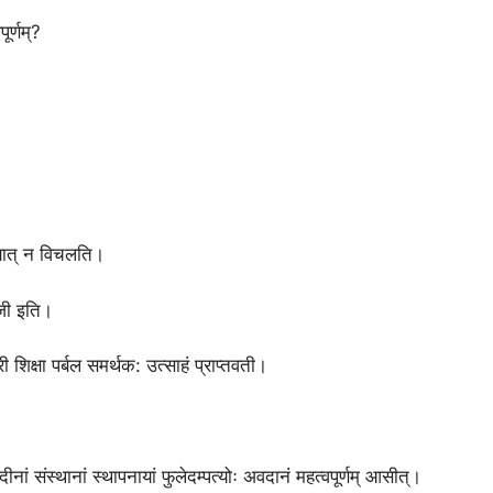
ूर्णम्?
चयात् न विचलति।
ोजी इति।
 शिक्षा पर्बल समर्थक: उत्साहं प्राप्तवती।
नां संस्थानां स्थापनायां फुलेदम्पत्योः अवदानं महत्वपूर्णम् आसीत्।