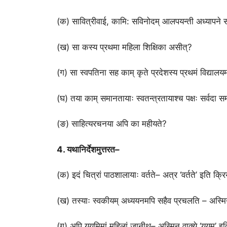
(क) सावित्रीवाई, कामि: सविनोदम् आलपयन्ती अध्यापने स
(ख) सा कस्य प्रथमा महिला शिक्षिका असीत्?
(ग) सा स्वपतिना सह काम् कृते प्रदेशस्य प्रथमं विद्या
(घ) तया काम् समानतायाः स्वतन्त्रतायाश्च पक्षः सर्वदा स
(ङ) साहित्यरचनया अपि का महीयते?
4. यथानिर्देशमुत्तरत–
(क) इदं चित्रां पाठशालायाः वर्तते– अत्र ‘वर्तते’ इति क्रि
(ख) तस्याः स्वकीयम् अध्ययनमपि सहैव प्रचलति – अस्मिन् 
(ग) अपि यूयमिमां महिलां जानीथ– अस्मिन् वाक्ये ‘यूयम्’ इति 