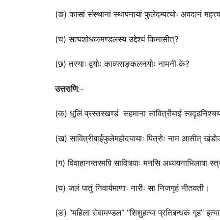
(ङ) कासां संस्थानां स्थापनायां फुलेदम्पत्योः अवदानं महत्त्वप
(च) सत्यशोधकमण्डलस्य उद्देश्यं किमासीत्?
(छ) तस्याः द्वयोः काव्यसङ्कलनयोः नामनी के?
उत्तराणि
:-
(क) धूलिं प्रस्तरखण्डं सहमाना सावित्रीबाई स्वदृढनिश्
(ख) सावित्रीबाईफुलेमहोदयायाः पित्रोः नाम आसीत् खंड
(ग) विवाहानन्तरमपि सावित्र्याः मनसि अध्ययनाभिलाषा स्त्री
(घ) जलं पातुं निवार्यमाणाः नारीः सा निजगृहं नीतवती।
(ङ) “महिला सेवामण्डल” “शिशुहत्या प्रतिबन्धक गृह” इत्यादी