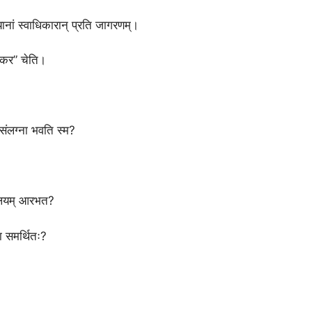
ानां स्वाधिकारान् प्रति जागरणम्।
नाकर” चेति।
संलग्ना भवति स्म?
्यालयम् आरभत?
दा समर्थितः?