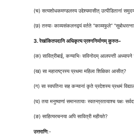
(च) सत्यशोधकमण्डलस्य उद्देश्यमासीत् उत्पीडितानां समुदय
(छ) तस्याः काव्यसंकलनद्वयं वर्तते “काव्यफुले” “सुबोधरत्
3. रेखांकितपदानि अधिकृत्य प्रश्ननिर्माणम् कुरुत–
(क) सावित्रीबाई, कन्याभिः सविनोदम् आलपन्ती अध्यापने 
(ख) सा महाराष्ट्रस्य प्रथमा महिला शिक्षिका आसीत्?
(ग) सा स्वपतिना सह कन्यानां कृते प्रदेशस्य प्रथमं विद
(घ) तया मनुष्याणां समानतायाः स्वतन्त्रतायाश्च पक्षः सर्व
(ङ) साहित्यरचनया अपि सावित्री महीयते?
उत्तराणि
:-