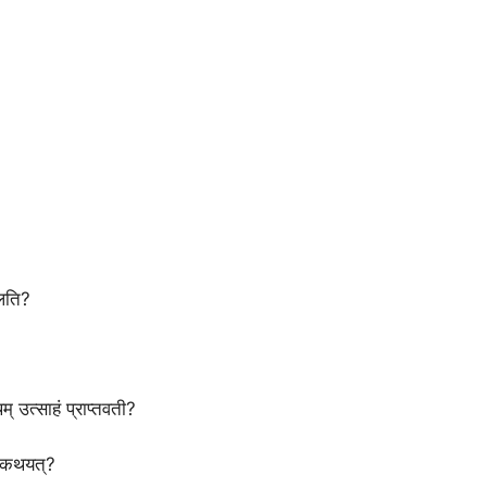
चलति?
् उत्साहं प्राप्तवती?
्चाकथयत्?